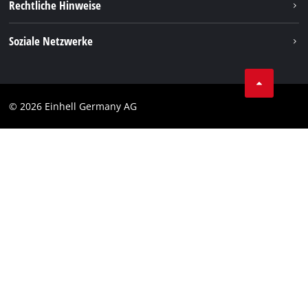
Rechtliche Hinweise
Impressum
Soziale Netzwerke
Datenschutz
Facebook
Kontakt
YouTube
Compliance
© 2026 Einhell Germany AG
Instagram
Barrierefreiheits-Erklärung
TikTok
Pinterest
Linkedin