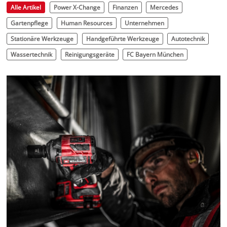
Alle Artikel
Power X-Change
Finanzen
Mercedes
Gartenpflege
Human Resources
Unternehmen
Stationäre Werkzeuge
Handgeführte Werkzeuge
Autotechnik
Wassertechnik
Reinigungsgeräte
FC Bayern München