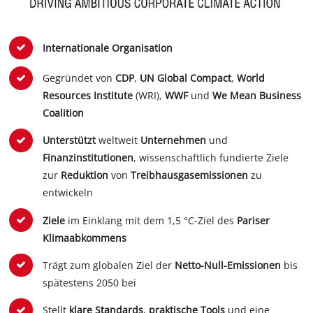
Internationale Organisation
Gegründet von
CDP
,
UN Global Compact
,
World
Resources Institute
(WRI),
WWF
und
We Mean Business
Coalition
Unterstützt
weltweit
Unternehmen
und
Finanzinstitutionen
, wissenschaftlich fundierte Ziele
zur
Reduktion
von
Treibhausgasemissionen
zu
entwickeln
Ziele
im Einklang mit dem 1,5 °C-Ziel des
Pariser
Klimaabkommens
Trägt zum globalen Ziel der
Netto-Null-Emissionen
bis
spätestens 2050 bei
Stellt
klare Standards
,
praktische Tools
und eine