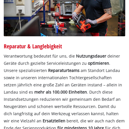
Reparatur & Langlebigkeit
Verantwortung bedeutet für uns, die
Nutzungsdauer
deiner
Geräte durch gezielte Serviceleistungen zu
optimieren
.
Unsere spezialisierten
Reparaturteams
am Standort Landau
sowie in unseren internationalen Tochtergesellschaften
setzen jährlich eine große Zahl an Geräten instand – allein in
Landau sind es
mehr als 100.000 Einheiten
. Durch diese
Instandsetzungen reduzieren wir gemeinsam den Bedarf an
Neugeräten und schonen wertvolle Ressourcen. Damit du
dich langfristig auf dein Werkzeug verlassen kannst, halten
wir eine Vielzahl an
Ersatzteilen
bereit, die wir auch nach dem
Ende der Serienproduktion
für mindestens 10 Jahre
für dich