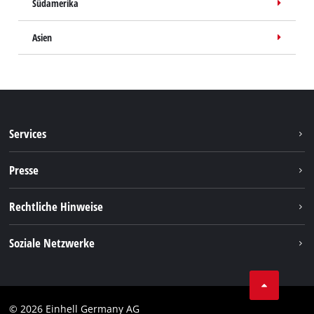
Südamerika
Asien
Services
Garantieleistungen
Presse
Kundendienst
Presseportal
Rechtliche Hinweise
Impressum
Soziale Netzwerke
Datenschutz
Facebook
Kontakt
YouTube
Compliance
© 2026 Einhell Germany AG